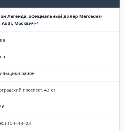
он Легенда, официальный дилер Mercedes-
, Audi, Москвич-4
ва
ва
тильщики район
оградский проспект, 43 к1
16
495) 154‒43‒23