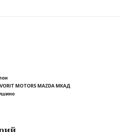
лон
FAVORIT MOTORS MAZDA МКАД
Тушино
рий