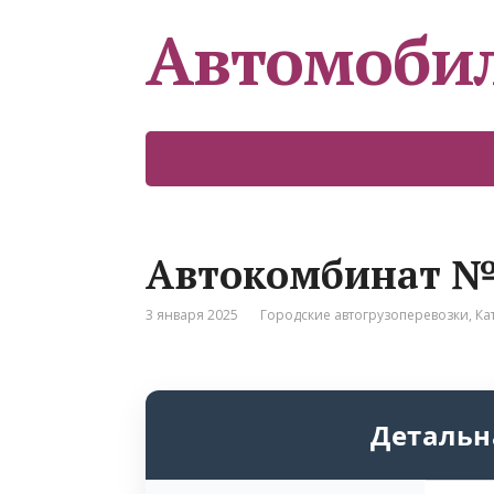
Автомоби
Автокомбинат №
3 января 2025
Городские автогрузоперевозки
,
Ка
Детальн