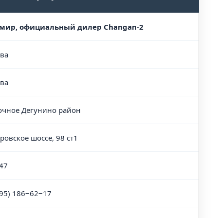
мир, официальный дилер Changan-2
ва
ва
очное Дегунино район
ровское шоссе, 98 ст1
47
495) 186‒62‒17