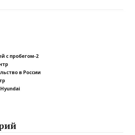
й с пробегом-2
нтр
льство в России
тр
Hyundai
рий