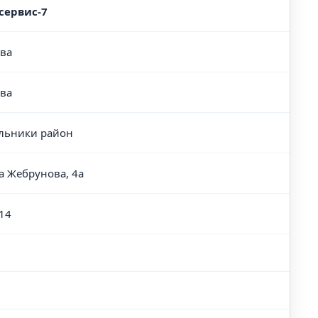
сервис-7
ва
ва
льники район
а Жебрунова, 4а
14