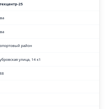
техцентр-25
ва
ва
портовый район
Дубровская улица, 14 к1
88