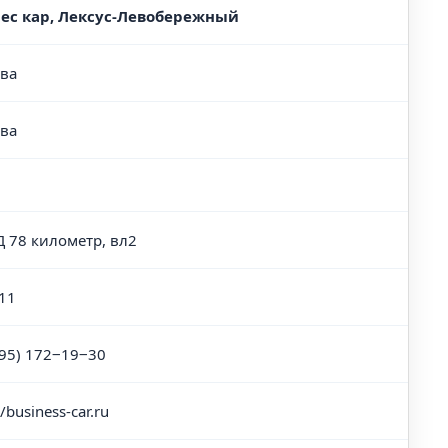
ес кар, Лексус-Левобережный
ва
ва
 78 километр, вл2
11
495) 172‒19‒30
//business-car.ru