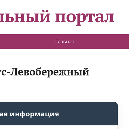
льный портал
Главная
сус-Левобережный
ая информация