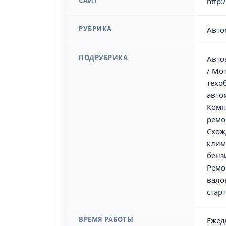
САЙТ
http:
РУБРИКА
Авто
ПОДРУБРИКА
Авто
/ Мо
техо
авто
Комп
ремо
Схож
клим
бенз
Ремо
вало
стар
ВРЕМЯ РАБОТЫ
Ежедн