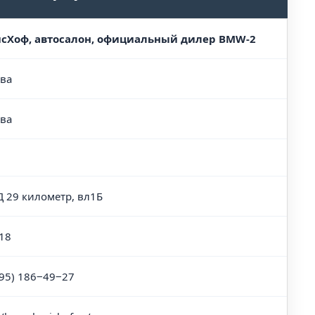
сХоф, автосалон, официальный дилер BMW-2
ва
ва
 29 километр, вл1Б
18
495) 186‒49‒27