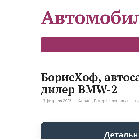
Автомоби
БорисХоф, автос
дилер BMW-2
13 февраля 2025
Каталог
,
Продажа легковых авт
Детальн