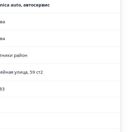
anica auto, автосервис
ва
ва
тники район
ейная улица, 59 ст2
83