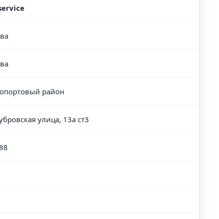
service
ва
ва
портовый район
убровская улица, 13а ст3
88