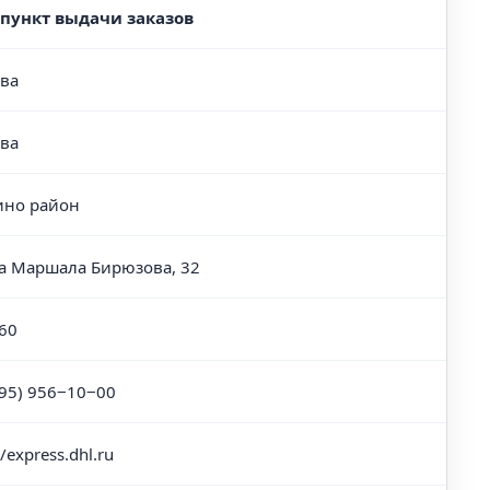
 пункт выдачи заказов
ва
ва
но район
а Маршала Бирюзова, 32
60
495) 956‒10‒00
//express.dhl.ru