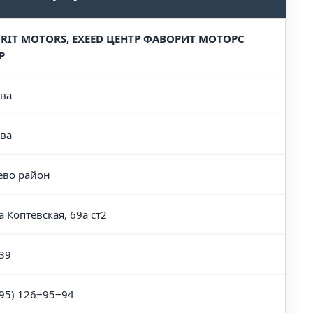
RIT MOTORS, EXEED ЦЕНТР ФАВОРИТ МОТОРС
Р
ва
ва
ево район
а Коптевская, 69а ст2
39
495) 126‒95‒94