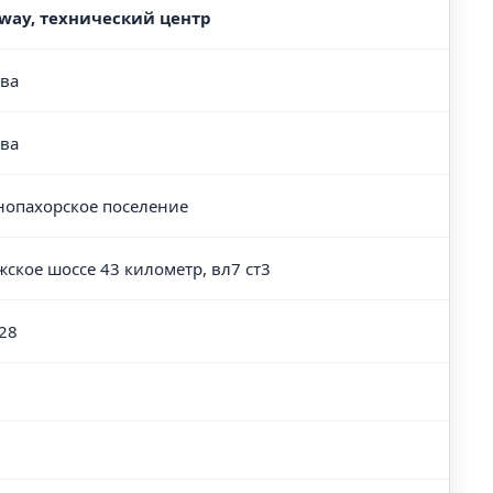
way, технический центр
ва
ва
нопахорское поселение
жское шоссе 43 километр, вл7 ст3
28