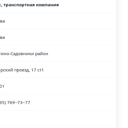
, транспортная компания
ва
ва
тино-Садовники район
рский проезд, 17 ст1
01
495) 769‒73‒77