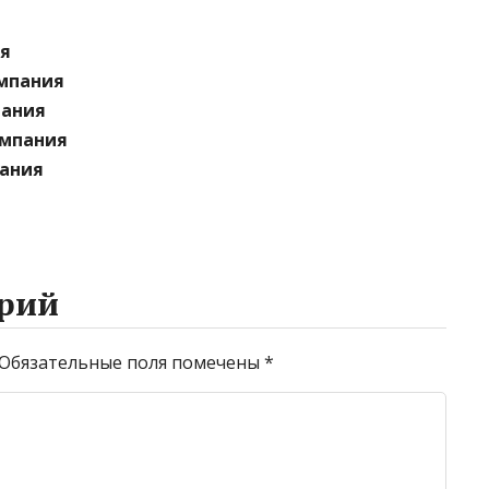
ия
омпания
пания
омпания
пания
рий
Обязательные поля помечены
*