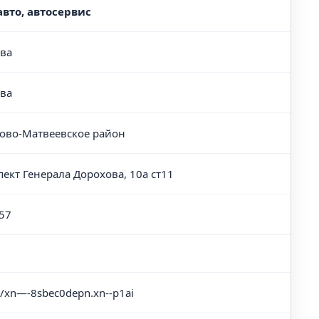
авто, автосервис
ва
ва
ово-Матвеевское район
пект Генерала Дорохова, 10а ст11
57
//xn—-8sbec0depn.xn--p1ai