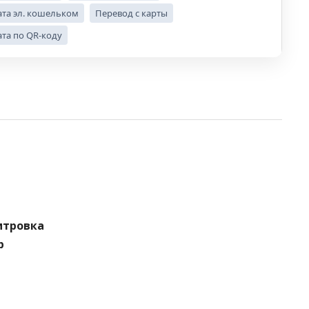
та эл. кошельком
Перевод с карты
та по QR-коду
итровка
р