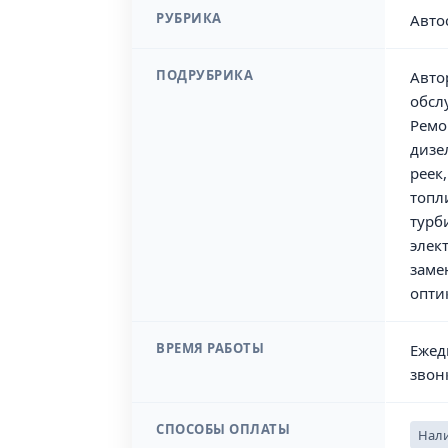
РУБРИКА
Авто
ПОДРУБРИКА
Авто
обсл
Ремо
дизе
реек
топл
турб
элек
заме
опти
ВРЕМЯ РАБОТЫ
Ежед
звон
СПОСОБЫ ОПЛАТЫ
Нали