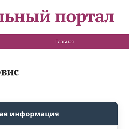
льный портал
Главная
рвис
ая информация