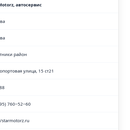
Motorz, автосервис
ва
ва
тники район
портовая улица, 15 ст21
88
495) 760‒52‒60
//starmotorz.ru