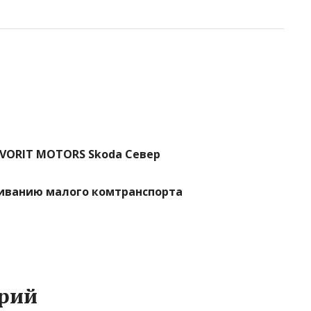
AVORIT MOTORS Skoda Север
уживанию малого комтранспорта
рий