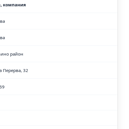
e, компания
ва
ва
ино район
а Перерва, 32
69