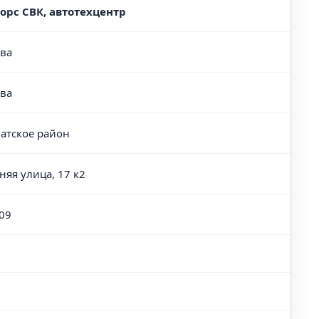
орс СВК, автотехцентр
ва
ва
атское район
няя улица, 17 к2
09