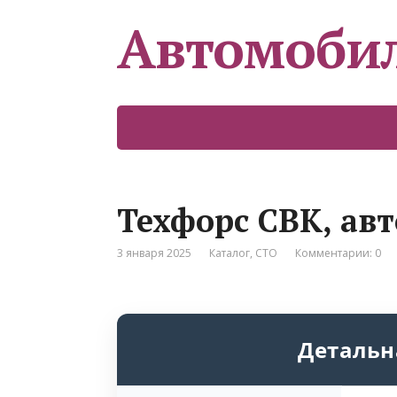
Автомоби
Техфорс СВК, ав
3 января 2025
Каталог
,
СТО
Комментарии: 0
Детальн