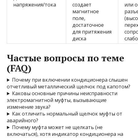
напряжения/тока
создает
или 
магнитное
разъ
поле,
(выс
достаточное
пере
для притяжения
сопр
диска
слабо
Частые вопросы по теме
(FAQ)
Почему при включении кондиционера слышен
отчетливый металлический щелчок под капотом?
Каковы основные причины неисправности
электромагнитной муфты, вызывающие
изменение звука?
Как отличить нормальный щелчок муфты от
аварийного?
Почему муфта может не щелкать (не
включаться), хотя индикатор кондиционера на