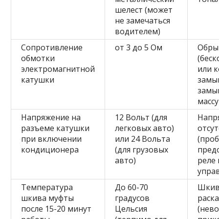
шелест (может
не замечаться
водителем)
Сопротивление
от 3 до 5 Ом
Обры
обмотки
(беск
электромагнитной
или 
катушки
замык
замы
массу
Напряжение на
12 Вольт (для
Напр
разъеме катушки
легковых авто)
отсут
при включении
или 24 Вольта
(про
кондиционера
(для грузовых
пред
авто)
реле 
упра
Температура
До 60-70
Шки
шкива муфты
градусов
раска
после 15-20 минут
Цельсия
(нев