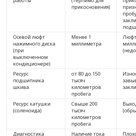
работы
(терпимо для
прик
прикосновения)
приз
проб
закл
подш
Осевой люфт
Менее 1
Люфт
нажимного диска
миллиметра
милл
(при
(нед
выключенном
кондиционере)
Ресурс
от 80 до 150
Износ
подшипника
тысяч
завы
шкива
километров
закл
пробега
Ресурс катушки
Свыше 200
Выход
(соленоида)
тысяч
(обры
километров
пробега
Диагностика
Наличие тока
Плох