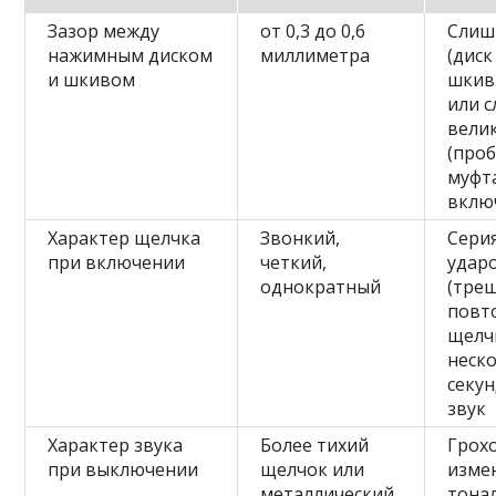
Зазор между
от 0,3 до 0,6
Слиш
нажимным диском
миллиметра
(диск
и шкивом
шкив
или 
вели
(проб
муфт
вклю
Характер щелчка
Звонкий,
Сери
при включении
четкий,
удар
однократный
(трещ
повт
щелч
неск
секун
звук
Характер звука
Более тихий
Грохо
при выключении
щелчок или
изме
металлический
тона