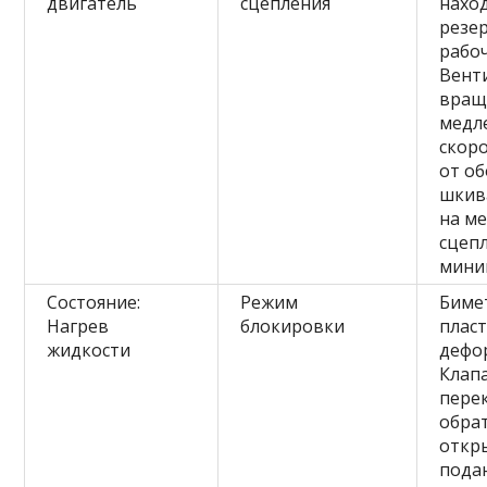
двигатель
сцепления
наход
резе
рабо
Вент
вращ
медл
скор
от о
шкива
на ме
сцеп
мини
Состояние:
Режим
Биме
Нагрев
блокировки
плас
жидкости
дефо
Клап
пере
обра
откр
пода