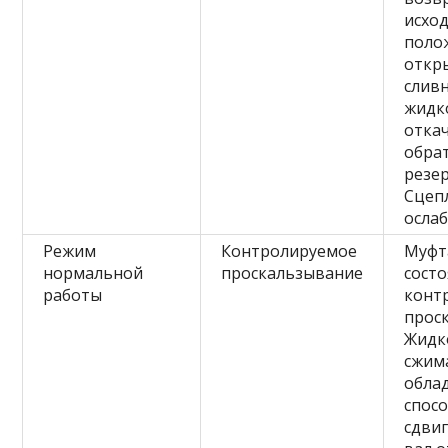
исхо
поло
откр
сливн
жидк
отка
обра
резер
Сцеп
ослаб
Режим
Контролируемое
Муфт
нормальной
проскальзывание
сост
работы
конт
прос
Жидк
сжима
обла
спос
сдви