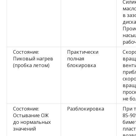
Сили
масл
в за
диск
Прои
насы
рабо
Состояние:
Практически
Скор
Пиковый нагрев
полная
вращ
(пробка летом)
блокировка
вент
приб
скор
вращ
прос
не бо
Состояние:
Разблокировка
При 
Остывание ОЖ
85-90
до нормальных
биме
значений
плас
возв