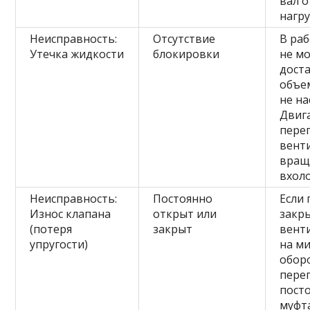
вал о
нагру
Неисправность:
Отсутствие
В ра
Утечка жидкости
блокировки
не м
дост
объе
не на
Двиг
перег
вент
вращ
вхол
Неисправность:
Постоянно
Если
Износ клапана
открыт или
закры
(потеря
закрыт
вент
упругости)
на м
обор
перег
пост
муфт