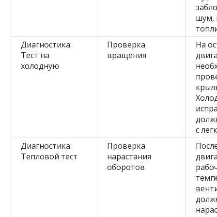
забл
шум,
топл
Диагностика:
Проверка
На о
Тест на
вращения
двиг
холодную
необ
пров
крыль
Холо
испр
долж
с лег
Диагностика:
Проверка
Посл
Тепловой тест
нарастания
двиг
оборотов
рабо
темп
вент
долж
нара