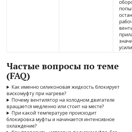
обор
попы
оста
рабо
вент
прил
знач
усили
Частые вопросы по теме
(FAQ)
Как именно силиконовая жидкость блокирует
вискомуфту при нагреве?
Почему вентилятор на холодном двигателе
вращается медленно или стоит на месте?
При какой температуре происходит
блокировка муфты и начинается интенсивное
охлаждение?