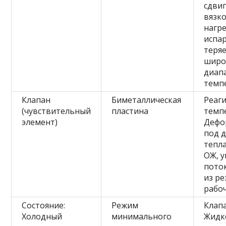
сдви
вязк
нагре
испар
теряе
широ
диап
темп
Клапан
Биметаллическая
Реаги
(чувствительный
пластина
темп
элемент)
Дефо
под 
тепла
ОЖ, 
пото
из ре
рабо
Состояние:
Режим
Клап
Холодный
минимального
Жидк